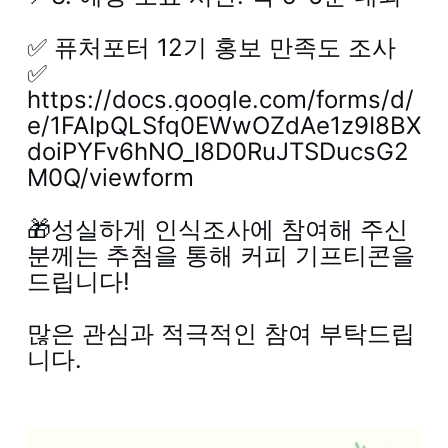
✅ 퓨처포터 12기 홍보 만족도 조사
✅
https://docs.google.com/forms/d/
e/1FAIpQLSfq0EWwOZdAe1z9I8BX
doiPYFv6hNO_I8D0RuJTSDucsG2
M0Q/viewform
🎁성실하게 인식조사에 참여해 주신
분께는 추첨을 통해 커피 기프티콘을
드립니다!
많은 관심과 적극적인 참여 부탁드립
니다.