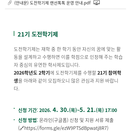
(안내문) 도전학기제 랜선톡톡 운영 안내.pdf
21기 도전학기제
도전학기제는 재학 중 한 학기 동안 자신의 꿈에 맞는 활
동을 설계하고 수행하면 이를 학점으로 인정해 주는 학습
자 중심의 유연한 학사제도입니다.
2026학년도 2학기
에 도전학기제를 수행할
21기 참여학
생
을 아래와 같이 모집하오니 많은 관심과 지원 바랍니
다.
4. 30.
5. 21.
신청 기간
:
2026.
(목)~
(목) 17:00
신청 방법
:
온라인(구글폼) 신청 및 지원 서류 제출
(🔗
https://forms.gle/ezW9PTSdBpwatj8R7
)