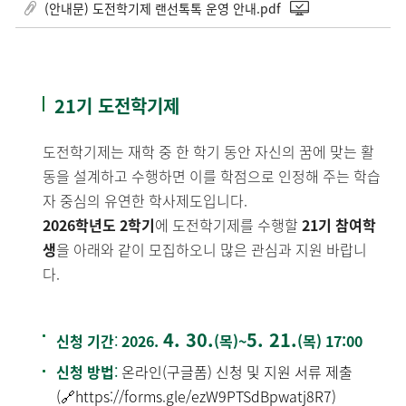
(안내문) 도전학기제 랜선톡톡 운영 안내.pdf
21기 도전학기제
도전학기제는 재학 중 한 학기 동안 자신의 꿈에 맞는 활
동을 설계하고 수행하면 이를 학점으로 인정해 주는 학습
자 중심의 유연한 학사제도입니다.
2026학년도 2학기
에 도전학기제를 수행할
21기 참여학
생
을 아래와 같이 모집하오니 많은 관심과 지원 바랍니
다.
4. 30.
5. 21.
신청 기간
:
2026.
(목)~
(목) 17:00
신청 방법
:
온라인(구글폼) 신청 및 지원 서류 제출
(🔗
https://forms.gle/ezW9PTSdBpwatj8R7
)