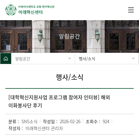
알림공간
알림공간
행사/소식
행사/소식
[대학혁신지원사업 프로그램 참여자 인터뷰] 해외
이화봉사단 후기
분류 :
SNS소식
작성일 :
2026-02-26
조회수 :
924
작성자 :
미래혁신센터 관리자