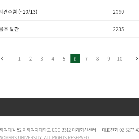
수렴 (~10/13)
2060
여름호 발간
2235
1
2
3
4
5
7
8
9
10
6
이화여대길 52 이화여자대학교 ECC B312 미래혁신센터
대표전화
02-3277-4
WOMANS UNIVERSITY. ALL RIGHTS RESERVED.