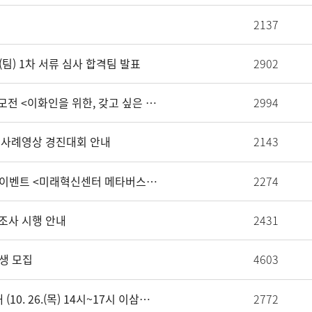
2137
(팀) 1차 서류 심사 합격팀 발표
2902
[미래혁신센터] 2023 디지털배지 디자인 공모전 <이화인을 위한, 갖고 싶은 디지털배지를 디자인해보자!> (접수: 23.11.21.(화)~12.11.(월) 13시 마감)
2994
 사례영상 경진대회 안내
2143
[EVENT] 미래혁신센터 메타버스 확장 구축 이벤트 <미래혁신센터 메타버스에서 랜선 단풍 즐기고 이벤트도 참여하자!> (11.2.(목)~11.9.(목))
2274
조사 시행 안내
2431
학생 모집
4603
2023 대학혁신지원사업 홍보 DAY 행사 안내 (10. 26.(목) 14시~17시 이삼봉홀)
2772