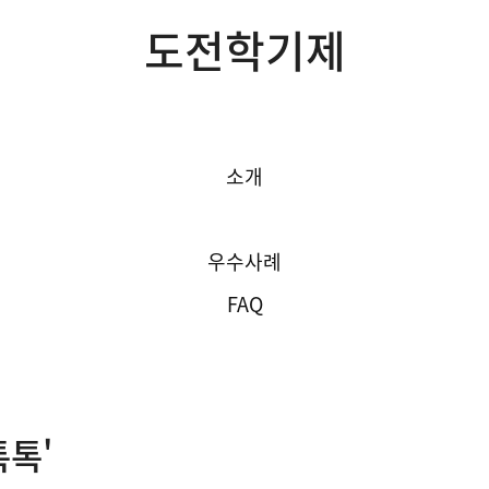
도전학기제
소개
랜선톡톡
우수사례
FAQ
톡톡'