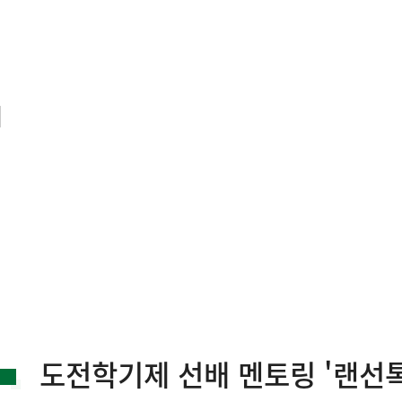
도전학기제 선배 멘토링 '랜선