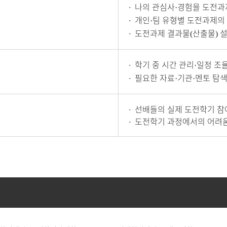
∙
나의 관심사
경험을 도전과
·
∙
개인
팀 유형별 도전과제의
·
∙
도전과제 결과물
산출물
설
(
)
∙
학기 중 시간 관리
일정 조
·
∙
필요한 자료
기관
멘토 탐색
·
·
∙
선배들의 실제 도전학기 참
∙
도전학기 과정에서의 어려움